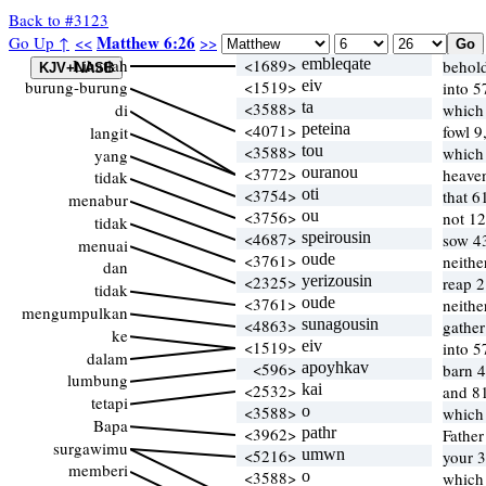
Back to #3123
Matthew 6:26
Go Up ↑
<<
>>
Lihatlah
<1689>
embleqate
behol
burung-burung
<1519>
eiv
into 5
<3588>
ta
di
which
<4071>
peteina
fowl 9
langit
<3588>
tou
which
yang
<3772>
ouranou
heaven
tidak
<3754>
oti
that 6
menabur
<3756>
ou
not 1
tidak
<4687>
speirousin
sow 4
menuai
<3761>
oude
neithe
dan
<2325>
yerizousin
reap 
tidak
<3761>
oude
neithe
mengumpulkan
<4863>
sunagousin
gather
ke
<1519>
eiv
into 5
dalam
<596>
apoyhkav
barn 4
lumbung
<2532>
kai
and 8
tetapi
<3588>
o
which
Bapa
<3962>
pathr
Father
surgawimu
<5216>
umwn
your 
memberi
<3588>
o
which