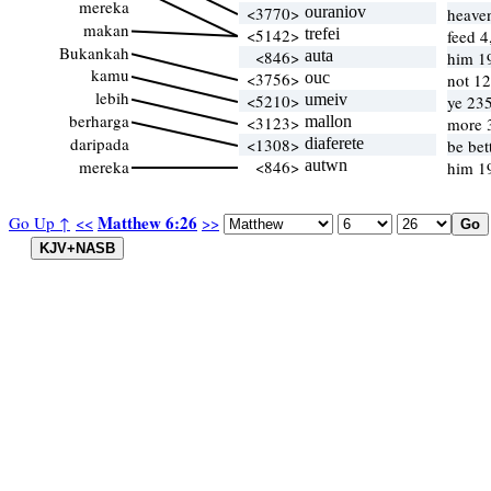
mereka
<3770>
ouraniov
heave
makan
<5142>
trefei
feed 4
Bukankah
<846>
auta
him 1
kamu
<3756>
ouc
not 1
lebih
<5210>
umeiv
ye 235
berharga
<3123>
mallon
more 3
daripada
<1308>
diaferete
be bet
mereka
<846>
autwn
him 1
Matthew 6:26
Go Up ↑
<<
>>