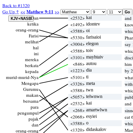
Back to #1320
Matthew 9:11
Go Up ↑
<<
>>
Dan
<2532>
kai
and 
ketika
<1492>
idontev
know
orang-orang
<3588>
oi
whi
Farisi
<5330>
farisaioi
Phar
melihat
<3004>
elegon
say 
hal
<3588>
toiv
whi
ini
<3101>
mayhtaiv
disc
mereka
<846>
autou
him 
berkata
<1223>
dia
by 2
kepada
murid-murid-Nya
<5101>
ti
wha
Mengapa
<3326>
meta
with
Gurumu
<3588>
twn
whi
makan
<5057>
telwnwn
pub
bersama
<2532>
kai
and 
para
<268>
amartwlwn
sinn
pengumpul
<2068>
esyiei
eat 
pajak
<3588>
o
whi
dan
<1320>
didaskalov
Mast
orang-orang