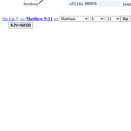
berdosa
<5216>
umwn
your
Matthew 9:11
Go Up ↑
<<
>>