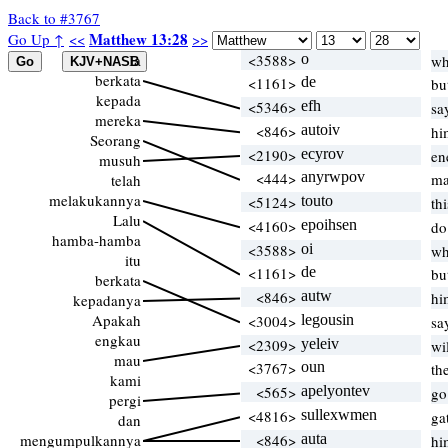
Back to #3767
Matthew 13:28
Go Up ↑
<<
>>
Ia
<3588>
o
wh
berkata
<1161>
de
bu
kepada
<5346>
efh
sa
mereka
<846>
autoiv
hi
Seorang
<2190>
ecyrov
en
musuh
<444>
anyrwpov
ma
telah
melakukannya
<5124>
touto
th
Lalu
<4160>
epoihsen
do
hamba-hamba
<3588>
oi
wh
itu
<1161>
de
bu
berkata
<846>
autw
hi
kepadanya
Apakah
<3004>
legousin
sa
engkau
<2309>
yeleiv
wi
mau
<3767>
oun
th
kami
<565>
apelyontev
go
pergi
<4816>
sullexwmen
ga
dan
mengumpulkannya
<846>
auta
hi