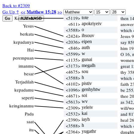
Back to #2309
Matthew 15:28
Go Up ↑
<<
>>
Kemudian
<5119>
tote
then 14
<611>
apokriyeiv
answe
Yesus
<3588>
o
which 
berkata
<2424>
ihsouv
Jesus 
kepadanya
<2036>
eipen
say 85
<846>
auth
him 19
Hai
<5599>
w
O 16, n
perempuan
<1135>
gunai
women 
imanmu
<3173>
megalh
great 
<4675>
sou
thy 35
besar
<3588>
h
which 
Terjadilah
<4102>
pistiv
faith 2
kepadamu
<1096>
genhyhtw
be 255
<4671>
soi
thee 2
seperti
<5613>
wv
as 342
keinginanmu
<2309>
yeleiv
will/w
Pada
<2532>
kai
and 81
<2390>
iayh
heal 2
saat
<3588>
h
which 
itu
<2364>
yugathr
daught