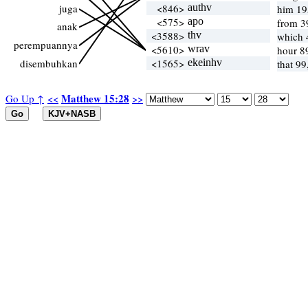
juga
<846>
authv
him 19
<575>
apo
from 3
anak
<3588>
thv
which 
perempuannya
<5610>
wrav
hour 8
disembuhkan
<1565>
ekeinhv
that 99
Matthew 15:28
Go Up ↑
<<
>>