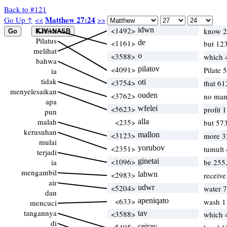
Back to #121
Matthew 27:24
Go Up ↑
<<
>>
Ketika
<1492>
idwn
know 28
Pilatus
<1161>
de
but 12
melihat
<3588>
o
which 
bahwa
<4091>
pilatov
Pilate 
ia
tidak
<3754>
oti
that 61
menyelesaikan
<3762>
ouden
no man
apa
<5623>
wfelei
profit 
pun
malah
<235>
alla
but 57
kerusuhan
<3123>
mallon
more 3
mulai
<2351>
yorubov
tumult 
terjadi
<1096>
ginetai
ia
be 255
mengambil
<2983>
labwn
receive
air
<5204>
udwr
water 
dan
<633>
apeniqato
wash 
mencuci
tangannya
<3588>
tav
which 
di
ceirav