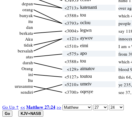
<5495>
hand 17
depan
<2713>
katenanti
over ag
orang
banyak
<3588>
tou
which 
itu
<3793>
oclou
people
dan
<3004>
legwn
say 11
berkata
<121>
aywov
innoce
Aku
tidak
<1510>
eimi
I am + 
bersalah
<575>
apo
from 3
atas
<3588>
tou
which 
darah
Orang
<129>
aimatov
blood 
ini
<5127>
toutou
this 64
Itu
<5210>
umeiv
ye 235,
urusanmu
sendiri
<3700>
oqesye
see 37
Matthew 27:24
Go Up ↑
<<
>>