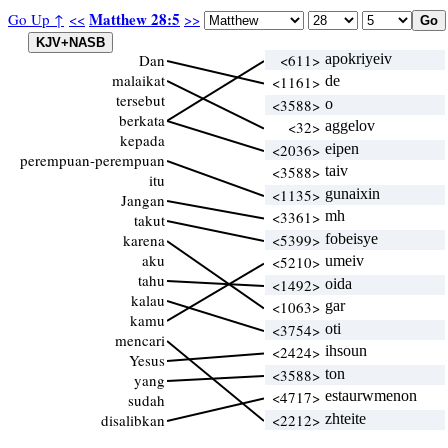
Matthew 28:5
Go Up ↑
<<
>>
Dan
<611>
apokriyeiv
malaikat
<1161>
de
tersebut
<3588>
o
berkata
<32>
aggelov
kepada
<2036>
eipen
perempuan-perempuan
<3588>
taiv
itu
<1135>
gunaixin
Jangan
<3361>
mh
takut
karena
<5399>
fobeisye
aku
<5210>
umeiv
tahu
<1492>
oida
kalau
<1063>
gar
kamu
<3754>
oti
mencari
<2424>
ihsoun
Yesus
<3588>
ton
yang
<4717>
estaurwmenon
sudah
disalibkan
<2212>
zhteite