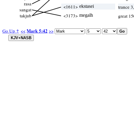
rasa
<1611>
ekstasei
trance 3
sangat
takjub
<3173>
megalh
great 15
Mark 5:42
Go Up ↑
<<
>>