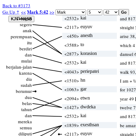
Back to #3173
Mark 5:42
Go Up ↑
<<
>>
Dengan
<2532>
kai
and 817
segera
<2117>
euyuv
straight 
anak
<450>
anesth
arise 38
perempuan
itu
<3588>
to
which 4
berdiri
<2877>
korasion
damsel 
dan
mulai
<2532>
kai
and 817
berjalan-jalan
<4043>
periepatei
walk 93
karena
dia
<1510>
hn
I am + \
sudah
<1063>
gar
for 102
berumur
dua
<2094>
etwn
year 49
belas
<1427>
dwdeka
twelve 
tahun
dan
<2532>
kai
and 817
mereka
<1839>
exesthsan
be amaz
semua
diliputi
<2117>
euyuv
straight 