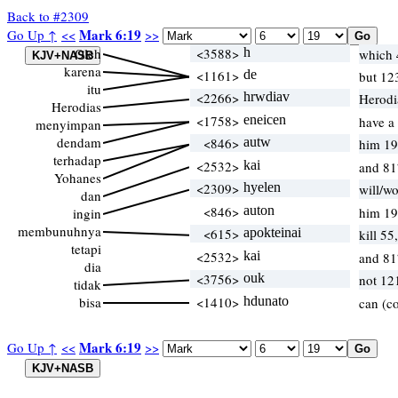
Back to #2309
Mark 6:19
Go Up ↑
<<
>>
Oleh
<3588>
h
which
karena
<1161>
de
but 12
itu
<2266>
hrwdiav
Herodi
Herodias
<1758>
eneicen
have a
menyimpan
dendam
<846>
autw
him 19
terhadap
<2532>
kai
and 81
Yohanes
<2309>
hyelen
will/w
dan
<846>
auton
him 19
ingin
membunuhnya
<615>
apokteinai
kill 55
tetapi
<2532>
kai
and 81
dia
<3756>
ouk
not 12
tidak
bisa
<1410>
hdunato
can (c
Mark 6:19
Go Up ↑
<<
>>