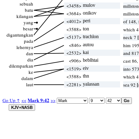
sebuah
<3458>
mulov
millston
batu
<3684>
onikov
millston
kilangan
<4012>
peri
of 148,
yang
besar
<3588>
ton
which 
digantungkan
<5137>
trachlon
neck 7
pada
<846>
autou
him 195
lehernya
<2532>
kai
and 817
dan
dia
<906>
beblhtai
cast 86
dilemparkan
<1519>
eiv
into 57
ke
<3588>
thn
which 
dalam
laut
<2281>
yalassan
[
sea 92
Mark 9:42
Go Up ↑
<<
>>