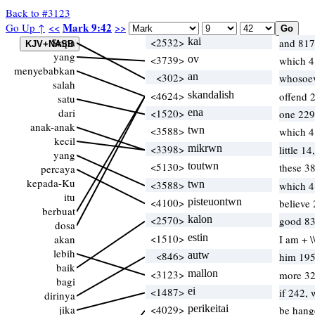
Back to #3123
Mark 9:42
Go Up ↑
<<
>>
Siapa
<2532>
kai
and 817
yang
<3739>
ov
which 
menyebabkan
<302>
an
whosoev
salah
<4624>
skandalish
offend 
satu
dari
<1520>
ena
one 229
anak-anak
<3588>
twn
which 
kecil
<3398>
mikrwn
little 14
yang
<5130>
toutwn
these 38
percaya
kepada-Ku
<3588>
twn
which 
itu
<4100>
pisteuontwn
believe
berbuat
<2570>
kalon
good 83
dosa
<1510>
estin
akan
I am + 
lebih
<846>
autw
him 195
baik
<3123>
mallon
more 32
bagi
<1487>
ei
if 242,
dirinya
jika
<4029>
perikeitai
be hang