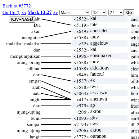
Back to #3772
Mark 13:27
Go Up ↑
<<
>>
Lalu
<2532>
kai
and
Dia
<5119>
tote
then
akan
<649>
apostelei
send
mengutus
<3588>
touv
whi
malaikat-malaikat
<32>
aggelouv
ang
dan
<2532>
kai
and
mengumpulkan
<1996>
episunaxei
gath
orang-orang
<3588>
touv
whi
pilihan
<1588>
eklektouv
elec
dari
<846>
[autou]
him
empat
<1537>
ek
of 
arah
<3588>
twn
whi
mata
<5064>
tessarwn
fou
angin
<417>
anemwn
win
dari
<575>
ap
fro
ujung-ujung
<206>
akrou
utte
bumi
<1093>
ghv
eart
sampai
<2193>
ewv
till
ujung-ujung
<206>
akrou
utte
langit
<3772>
ouranou
heav