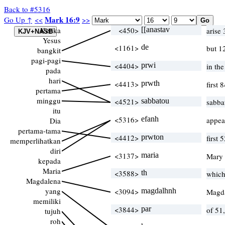
Back to #5316
Mark 16:9
Go Up ↑
<<
>>
Ketika
<450>
[[anastav
arise 
Yesus
<1161>
de
but 1
bangkit
pagi-pagi
<4404>
prwi
in th
pada
hari
<4413>
prwth
first 
pertama
minggu
<4521>
sabbatou
sabba
itu
<5316>
efanh
appea
Dia
pertama-tama
<4412>
prwton
first 
memperlihatkan
diri
<3137>
maria
Mary 
kepada
Maria
<3588>
th
which
Magdalena
yang
<3094>
magdalhnh
Magd
memiliki
<3844>
par
of 51
tujuh
roh