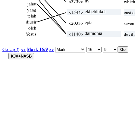
<3739>
hv
whic
jahat
yang
<1544>
ekbeblhkei
cast 
telah
diusir
<2033>
epta
seven
oleh
Yesus
<1140>
daimonia
devil
Mark 16:9
Go Up ↑
<<
>>