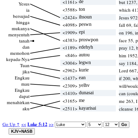
<1161>
de
but 1237
Yesus
<3588>
ton
ia
which 41
bersujud
<2424>
ihsoun
Jesus 972
hingga
<4098>
peswn
fall 69, f
mukanya
<1909>
epi
on 196, i
menyentuh
<4383>
proswpon
face 55, 
tanah
dan
<1189>
edehyh
pray 12, 
memohon
<846>
autou
him 1952
kepada-Nya
<3004>
legwn
say 1184
Tuan
<2962>
kurie
Lord 667,
jika
Engkau
<1437>
ean
if 200, w
mau
<2309>
yelhv
will/woul
Engkau
<1410>
dunasai
can (coul
dapat
<3165>
me
me 263, 
menahirkan
aku
<2511>
kayarisai
cleanse 1
Luke 5:12
Go Up ↑
<<
>>