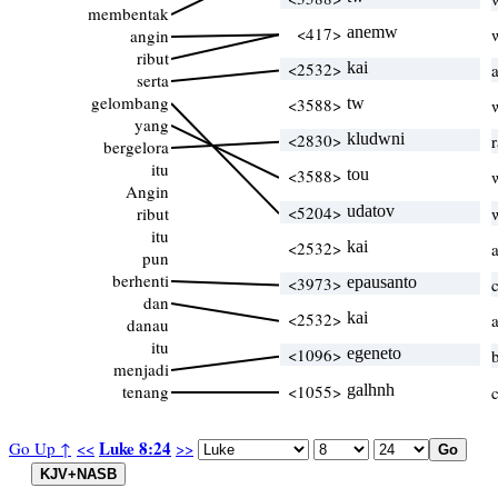
membentak
<417>
anemw
angin
ribut
<2532>
kai
serta
gelombang
<3588>
tw
yang
<2830>
kludwni
bergelora
itu
<3588>
tou
Angin
<5204>
udatov
ribut
itu
<2532>
kai
pun
berhenti
<3973>
epausanto
dan
<2532>
kai
danau
itu
<1096>
egeneto
menjadi
tenang
<1055>
galhnh
Luke 8:24
Go Up ↑
<<
>>