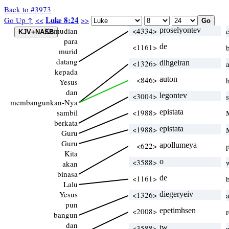
Back to #3973
Luke 8:24
Go Up ↑
<<
>>
Kemudian
<4334>
proselyontev
para
<1161>
de
murid
datang
<1326>
dihgeiran
kepada
<846>
auton
Yesus
dan
<3004>
legontev
membangunkan-Nya
sambil
<1988>
epistata
berkata
<1988>
epistata
Guru
Guru
<622>
apollumeya
Kita
<3588>
o
akan
binasa
<1161>
de
Lalu
Yesus
<1326>
diegeryeiv
pun
<2008>
epetimhsen
bangun
dan
<3588>
tw