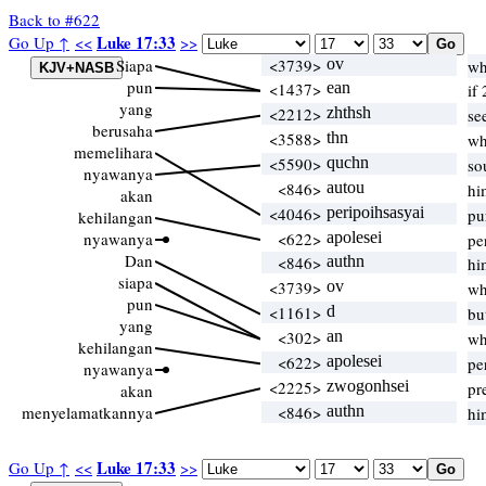
Back to #622
Luke 17:33
Go Up ↑
<<
>>
Siapa
<3739>
ov
wh
pun
<1437>
ean
if
yang
<2212>
zhthsh
se
berusaha
<3588>
thn
wh
memelihara
<5590>
quchn
so
nyawanya
<846>
autou
hi
akan
<4046>
peripoihsasyai
pu
kehilangan
nyawanya
<622>
apolesei
pe
Dan
<846>
authn
hi
siapa
<3739>
ov
wh
pun
<1161>
d
bu
yang
<302>
an
wh
kehilangan
<622>
apolesei
pe
nyawanya
<2225>
zwogonhsei
pr
akan
menyelamatkannya
<846>
authn
hi
Luke 17:33
Go Up ↑
<<
>>