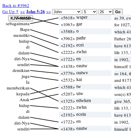
Back to #3962
John 5:26
Go Up ↑
<<
>>
Karena
<5618>
wsper
as 39, e
sebagaimana
<1063>
gar
for 1027
Bapa
<3588>
o
which 4
memiliki
<3962>
pathr
Father 2
hidup
<2192>
ecei
have 613
di
<2222>
zwhn
life 133,
dalam
diri-Nya
<1722>
en
in 1902,
sendiri
<1438>
eautw
himself 
demikian
<3779>
outwv
so 164, 
juga
<2532>
kai
and 8173
Ia
<3588>
tw
which 4
memberikan
kepada
<5207>
uiw
son(s) 8
Anak
<1325>
edwken
give 365
hidup
<2222>
zwhn
life 133,
di
<2192>
ecein
have 613
dalam
<1722>
en
in 1902,
diri-Nya
sendiri
<1438>
eautw
himself 