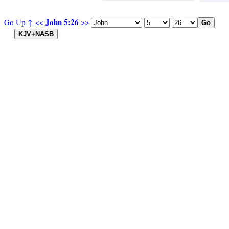
John 5:26
Go Up ↑
<<
>>