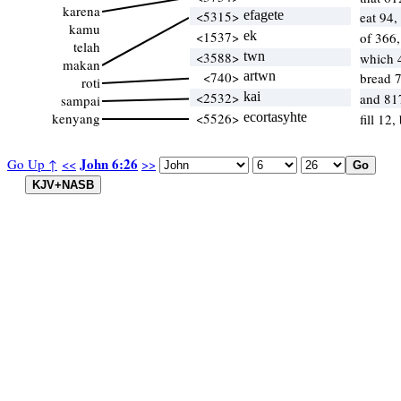
karena
<5315>
efagete
eat 94,
kamu
<1537>
ek
of 366
telah
<3588>
twn
which 
makan
<740>
artwn
bread 7
roti
<2532>
kai
and 81
sampai
kenyang
<5526>
ecortasyhte
fill 12,
John 6:26
Go Up ↑
<<
>>