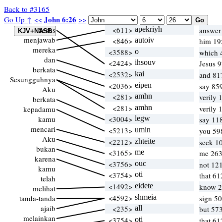
Back to #3165
John 6:26
Go Up ↑
<<
>>
Yesus
<611>
apekriyh
answer
menjawab
<846>
autoiv
him 19
mereka
<3588>
o
which 
dan
<2424>
ihsouv
Jesus 9
berkata
<2532>
kai
and 81
Sesungguhnya
<2036>
eipen
say 85
Aku
<281>
amhn
verily
berkata
<281>
amhn
verily
kepadamu
kamu
<3004>
legw
say 11
mencari
<5213>
umin
you 59
Aku
<2212>
zhteite
seek 10
bukan
<3165>
me
me 263
karena
<3756>
ouc
not 12
kamu
<3754>
oti
that 61
telah
<1492>
eidete
know 28
melihat
<4592>
shmeia
tanda-tanda
sign 50
ajaib
<235>
all
but 57
melainkan
<3754>
oti
that 61