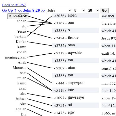
Back to #3962
John 8:28
Go Up ↑
<<
>>
Oleh
<2036>
eipen
say 859,
sebab
<3767>
oun
therefor
itu
<3588>
o
which 4
Yesus
berkata
<2424>
ihsouv
Jesus 97
Ketika
<3752>
otan
when 115
kamu
sudah
<5312>
uqwshte
exalt 14,
meninggikan
<3588>
ton
which 4
Anak
Manusia
<5207>
uion
son(s) 8
saat
<3588>
tou
which 4
itulah
kamu
<444>
anyrwpou
man 552,
akan
<5119>
tote
then 149
tahu
<1097>
gnwsesye
know 196
bahwa
Aku
<3754>
oti
that 612
adalah
<1473>
egw
I 365, m
Dia