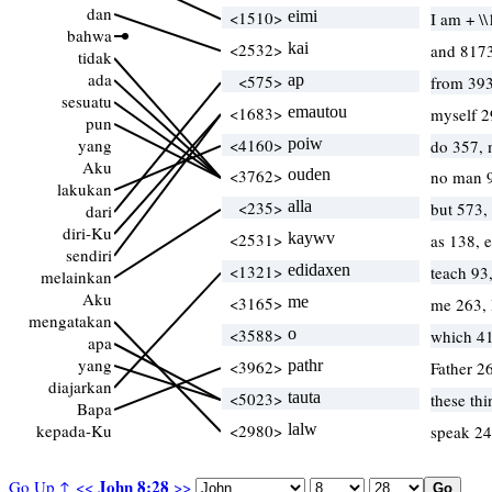
dan
<1510>
eimi
I am + \
bahwa
<2532>
kai
and 8173
tidak
ada
<575>
ap
from 393
sesuatu
<1683>
emautou
myself 2
pun
yang
<4160>
poiw
do 357,
Aku
<3762>
ouden
no man 9
lakukan
<235>
alla
but 573,
dari
diri-Ku
<2531>
kaywv
as 138, 
sendiri
<1321>
edidaxen
teach 93,
melainkan
Aku
<3165>
me
me 263, 
mengatakan
<3588>
o
which 4
apa
yang
<3962>
pathr
Father 2
diajarkan
<5023>
tauta
these th
Bapa
kepada-Ku
<2980>
lalw
speak 24
John 8:28
Go Up ↑
<<
>>