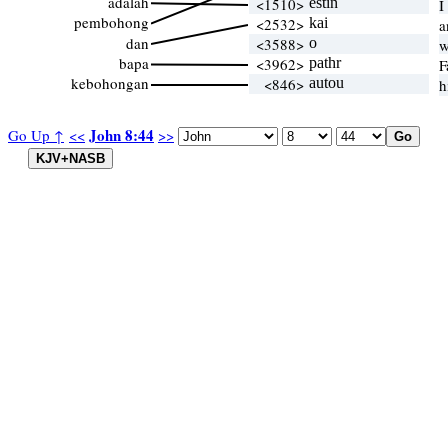
adalah
<1510>
estin
I
pembohong
<2532>
kai
a
dan
<3588>
o
w
bapa
<3962>
pathr
F
kebohongan
<846>
autou
h
John 8:44
Go Up ↑
<<
>>