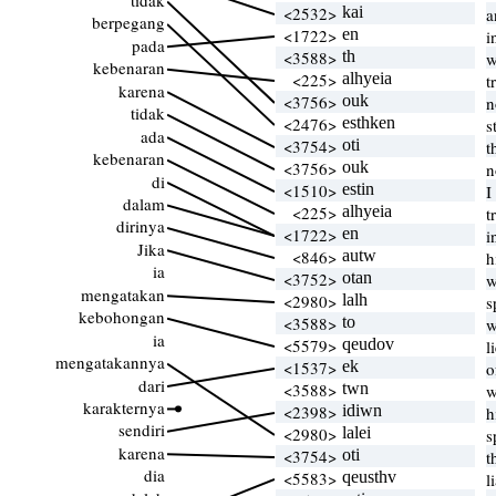
tidak
<2532>
kai
a
berpegang
<1722>
en
i
pada
<3588>
th
w
kebenaran
<225>
alhyeia
t
karena
<3756>
ouk
n
tidak
<2476>
esthken
s
ada
<3754>
oti
t
kebenaran
<3756>
ouk
n
di
<1510>
estin
I
dalam
<225>
alhyeia
t
dirinya
<1722>
en
i
Jika
<846>
autw
h
ia
<3752>
otan
w
mengatakan
<2980>
lalh
s
kebohongan
<3588>
to
w
ia
<5579>
qeudov
l
mengatakannya
<1537>
ek
o
dari
<3588>
twn
w
karakternya
<2398>
idiwn
h
sendiri
<2980>
lalei
s
karena
<3754>
oti
t
dia
<5583>
qeusthv
l