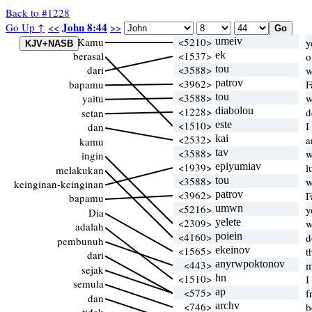
Back to #1228
John 8:44
Go Up ↑
<<
>>
Kamu
<5210>
umeiv
y
berasal
<1537>
ek
o
dari
<3588>
tou
w
<3962>
patrov
bapamu
F
<3588>
tou
yaitu
w
<1228>
diabolou
d
setan
<1510>
este
I
dan
<2532>
kai
a
kamu
<3588>
tav
w
ingin
<1939>
epiyumiav
l
melakukan
<3588>
tou
w
keinginan-keinginan
<3962>
patrov
F
bapamu
<5216>
umwn
y
Dia
<2309>
yelete
w
adalah
<4160>
poiein
d
pembunuh
<1565>
ekeinov
t
dari
<443>
anyrwpoktonov
m
sejak
<1510>
hn
I
semula
<575>
ap
f
dan
<746>
archv
b