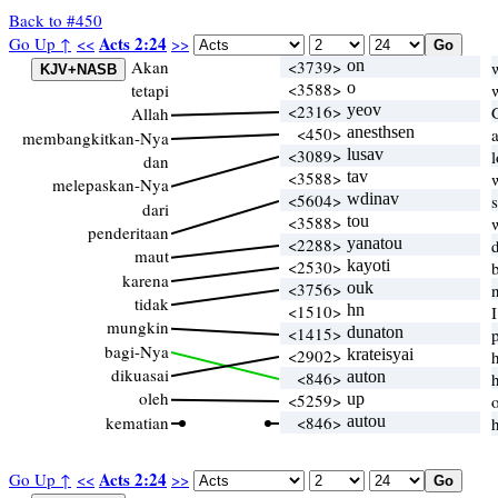
Back to #450
Acts 2:24
Go Up ↑
<<
>>
Akan
<3739>
on
<3588>
o
tetapi
<2316>
yeov
Allah
<450>
anesthsen
membangkitkan-Nya
<3089>
lusav
dan
<3588>
tav
melepaskan-Nya
<5604>
wdinav
dari
<3588>
tou
penderitaan
<2288>
yanatou
maut
<2530>
kayoti
karena
<3756>
ouk
tidak
<1510>
hn
mungkin
<1415>
dunaton
bagi-Nya
<2902>
krateisyai
dikuasai
<846>
auton
oleh
<5259>
up
kematian
<846>
autou
Acts 2:24
Go Up ↑
<<
>>