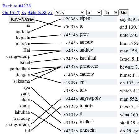
Back to #4238
Acts 5:35
Go Up ↑
<<
>>
Lalu
<2036>
eipen
say 859,
ia
<5037>
te
and 130,
berkata
<4314>
prov
unto 340,
kepada
<846>
autouv
him 1952
mereka
Hai
<435>
andrev
man 156,
orang-orang
<2475>
israhlitai
Israel 5, 
Israel
<4337>
prosecete
beware 7,
perhatikan
dengan
<1438>
eautoiv
himself 1
saksama
<1909>
epi
on 196, 
apa
<3588>
toiv
which 41
yang
<444>
anyrwpoiv
man 552, 
akan
kamu
<5125>
toutoiv
these 7, 
lakukan
<5101>
ti
what 260
terhadap
<3195>
mellete
shall 25,
orang-orang
ini
<4238>
prassein
do 28, c