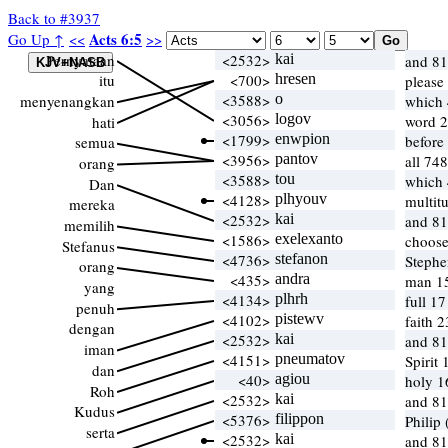
Back to #3937
Acts 6:5
Go Up ↑
<<
>>
Pernyataan
<2532>
kai
and 81
itu
<700>
hresen
please
<3588>
o
menyenangkan
which
<3056>
logov
word 2
hati
<1799>
enwpion
before 
semua
<3956>
pantov
all 748
orang
<3588>
tou
which
Dan
<4128>
plhyouv
multit
mereka
<2532>
kai
and 81
memilih
<1586>
exelexanto
choose
Stefanus
<4736>
stefanon
Steph
orang
<435>
andra
man 1
yang
<4134>
plhrh
full 1
penuh
<4102>
pistewv
faith 
dengan
<2532>
kai
and 81
iman
<4151>
pneumatov
Spirit
dan
<40>
agiou
holy 1
Roh
<2532>
kai
and 81
Kudus
<5376>
filippon
Philip 
serta
<2532>
kai
and 81