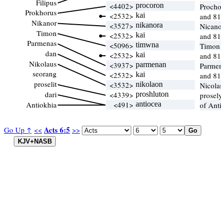
Filipus
<4402>
procoron
Proch
Prokhorus
<2532>
kai
and 81
Nikanor
<3527>
nikanora
Nican
Timon
<2532>
kai
and 81
Parmenas
<5096>
timwna
Timon
dan
<2532>
kai
and 81
Nikolaus
<3937>
parmenan
Parme
seorang
<2532>
kai
and 81
proselit
<3532>
nikolaon
Nicola
dari
<4339>
proshluton
prosel
Antiokhia
<491>
antiocea
of Ant
Acts 6:5
Go Up ↑
<<
>>