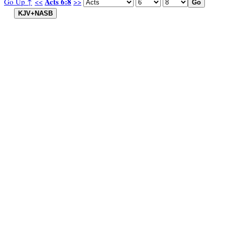
Acts 6:8
Go Up ↑
<<
>>