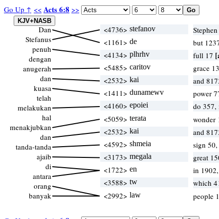
Acts 6:8
Go Up ↑
<<
>>
Dan
<4736>
stefanov
Stephen
Stefanus
<1161>
de
but 123
penuh
<4134>
plhrhv
[
full 17
dengan
<5485>
caritov
grace 1
anugerah
dan
<2532>
kai
and 817
kuasa
<1411>
dunamewv
power 7
telah
<4160>
epoiei
do 357,
melakukan
hal
<5059>
terata
wonder
menakjubkan
<2532>
kai
and 817
dan
<4592>
shmeia
sign 50,
tanda-tanda
ajaib
<3173>
megala
great 15
di
<1722>
en
in 1902
antara
<3588>
tw
which 4
orang
banyak
<2992>
law
people 