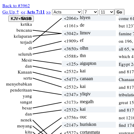
Back to #3962
Acts 7:11
Go Up ↑
<<
>>
Suatu
<2064>
hlyen
come 6
ketika
<1161>
de
but 123
bencana
<3042>
limov
famine 
kelaparan
<1909>
ef
on 196,
terjadi
di
<3650>
olhn
all 65,
seluruh
<3588>
thn
which 
Mesir
<125>
aigupton
Egypt 
dan
<2532>
kai
and 817
Kanaan
serta
<5477>
canaan
Chanaa
menyebabkan
<2532>
kai
and 817
penderitaan
<2347>
yliqiv
tribulat
yang
sangat
<3173>
megalh
great 1
besar
<2532>
kai
and 817
dan
<3756>
ouc
not 121
nenek
<2147>
huriskon
find 17
moyang
kita
<5527>
cortasmata
sustena