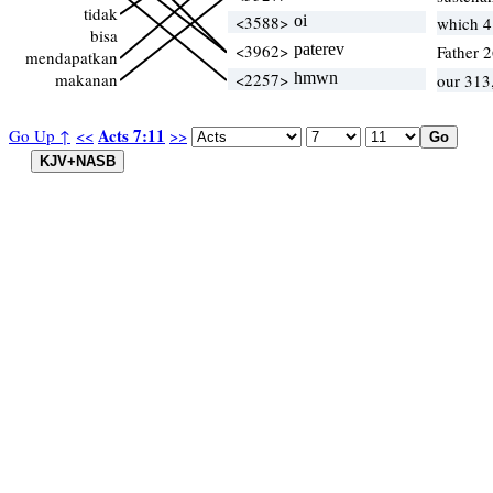
tidak
<3588>
oi
which 
bisa
<3962>
paterev
Father 
mendapatkan
makanan
<2257>
hmwn
our 313
Acts 7:11
Go Up ↑
<<
>>