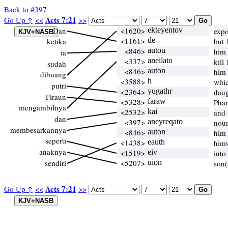
Back to #397
Acts 7:21
Go Up ↑
<<
>>
Dan
<1620>
ekteyentov
expo
<1161>
de
ketika
but 
<846>
autou
him 
ia
<337>
aneilato
kill
sudah
<846>
auton
him 
dibuang
<3588>
h
whi
putri
<2364>
yugathr
dau
Firaun
<5328>
faraw
Pha
mengambilnya
<2532>
kai
and 
dan
<397>
aneyreqato
nour
membesarkannya
<846>
auton
him 
seperti
<1438>
eauth
hims
anaknya
<1519>
eiv
into
sendiri
<5207>
uion
son(
Acts 7:21
Go Up ↑
<<
>>