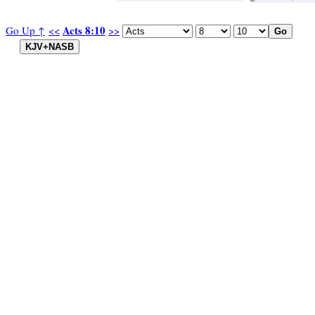
Acts 8:10
Go Up ↑
<<
>>