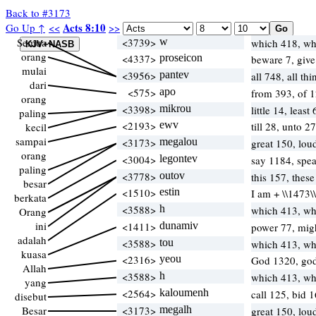
Back to #3173
Acts 8:10
Go Up ↑
<<
>>
Semua
<3739>
w
which 418, w
orang
<4337>
proseicon
beware 7, give
mulai
<3956>
pantev
all 748, all th
dari
<575>
apo
from 393, of 
orang
<3398>
mikrou
little 14, least
paling
<2193>
ewv
till 28, unto 2
kecil
sampai
<3173>
megalou
great 150, lo
orang
<3004>
legontev
say 1184, spe
paling
<3778>
outov
this 157, thes
besar
<1510>
estin
I am + \\1473\
berkata
<3588>
h
which 413, w
Orang
ini
<1411>
dunamiv
power 77, mig
adalah
<3588>
tou
which 413, w
kuasa
<2316>
yeou
God 1320, go
Allah
<3588>
h
which 413, w
yang
<2564>
kaloumenh
call 125, bid 
disebut
Besar
<3173>
megalh
great 150, lo