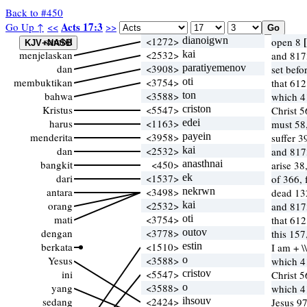
Back to #450
Acts 17:3
Go Up ↑
<<
>>
sambil
<1272>
dianoigwn
open 8
menjelaskan
<2532>
kai
and 817
dan
<3908>
paratiyemenov
set befo
membuktikan
<3754>
oti
that 612
bahwa
<3588>
ton
which 4
Kristus
<5547>
criston
Christ 
harus
<1163>
edei
must 58
menderita
<3958>
payein
suffer 3
dan
<2532>
kai
and 817
bangkit
<450>
anasthnai
arise 38
dari
<1537>
ek
of 366,
antara
<3498>
nekrwn
dead 1
orang
<2532>
kai
and 817
mati
<3754>
oti
that 612
dengan
<3778>
outov
this 157
berkata
<1510>
estin
I am + 
Yesus
<3588>
o
which 4
ini
<5547>
cristov
Christ 
yang
<3588>
o
which 4
sedang
<2424>
ihsouv
Jesus 97