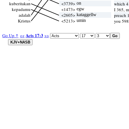
kuberitakan
<3739>
on
which 
kepadamu
<1473>
egw
I 365, 
adalah
<2605>
kataggellw
preach 
Kristus
<5213>
umin
you 598
Acts 17:3
Go Up ↑
<<
>>