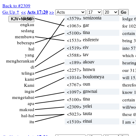
Back to #2309
Acts 17:20
Go Up ↑
<<
>>
Sebab
<3579>
xenizonta
lodge 6
engkau
<1063>
gar
for 10
sedang
<5100>
tina
certai
membawa
<1533>
eisfereiv
bring 3
beberapa
<1519>
eiv
into 5
hal
yang
<3588>
tav
which 
mengherankan
<189>
akoav
hearin
di
<2257>
hmwn
our 31
telinga
<1014>
boulomeya
will 1
kami
<3767>
oun
theref
Kami
ingin
<1097>
gnwnai
know 1
mengetahui
<5100>
tina
certai
apa
<2309>
yelei
will/w
maksud
<5023>
tauta
these t
hal-hal
itu
<1510>
einai
I am +