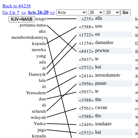
Back to #4238
Acts 26:20
Go Up ↑
<<
>>
tetapi
<235>
alla
b
pertama-tama
<3588>
toiv
w
aku
<1722>
en
i
memberitakannya
<1154>
damaskw
kepada
D
mereka
<4412>
prwton
f
yang
<5037>
te
a
ada
<2532>
kai
a
di
Damsyik
<2414>
ierosolumoiv
J
lalu
<3956>
pasan
a
di
<5037>
te
a
Yerusalem
dan
<3588>
thn
w
di
<5561>
cwran
c
seluruh
<3588>
thv
w
wilayah
Yudea
<2449>
ioudaiav
J
juga
<2532>
kai
a
kepada