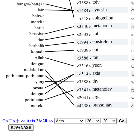
<3588>
toiv
w
bangsa-bangsa
lain
<1484>
eynesin
G
bahwa
<518>
aphggellon
t
mereka
<3340>
metanoein
r
harus
bertobat
<2532>
kai
a
dan
<1994>
epistrefein
t
berbalik
<1909>
epi
o
kepada
Allah
<3588>
ton
w
dengan
<2316>
yeon
G
melakukan
<514>
axia
w
perbuatan-perbuatan
yang
<3588>
thv
w
sesuai
<3341>
metanoiav
r
dengan
<2041>
erga
w
pertobatan
mereka
<4238>
prassontav
d
Acts 26:20
Go Up ↑
<<
>>