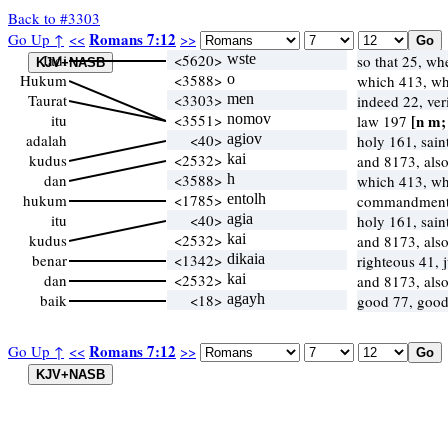
Back to #3303
Romans 7:12
Go Up ↑
<<
>>
Jadi
<5620>
wste
so that 25, wh
Hukum
<3588>
o
which 413, w
Taurat
<3303>
men
indeed 22, ver
itu
<3551>
nomov
[n m;
law 197
adalah
<40>
agiov
holy 161, sain
kudus
<2532>
kai
and 8173, als
dan
<3588>
h
which 413, w
hukum
<1785>
entolh
commandment 
itu
<40>
agia
holy 161, sain
kudus
<2532>
kai
and 8173, als
benar
<1342>
dikaia
righteous 41, 
dan
<2532>
kai
and 8173, als
baik
<18>
agayh
good 77, good
Romans 7:12
Go Up ↑
<<
>>