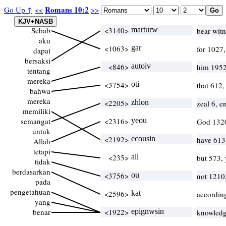
Romans 10:2
Go Up ↑
<<
>>
Sebab
<3140>
marturw
bear witn
aku
<1063>
gar
for 1027
dapat
bersaksi
<846>
autoiv
him 1952
tentang
mereka
<3754>
oti
that 612,
bahwa
mereka
<2205>
zhlon
zeal 6, 
memiliki
semangat
<2316>
yeou
God 132
untuk
<2192>
ecousin
have 613
Allah
tetapi
<235>
all
but 573,
tidak
berdasarkan
<3756>
ou
not 1210
pada
pengetahuan
<2596>
kat
according
yang
benar
<1922>
epignwsin
knowledg