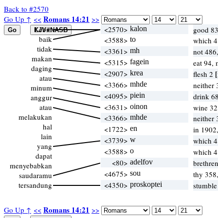
Back to #2570
Romans 14:21
Go Up ↑
<<
>>
Lebih
<2570>
kalon
good 83
baik
<3588>
to
which 
tidak
<3361>
mh
not 486
makan
<5315>
fagein
eat 94,
daging
<2907>
krea
[
flesh 2
atau
<3366>
mhde
neither
minum
<4095>
piein
drink 68
anggur
atau
<3631>
oinon
wine 32
melakukan
<3366>
mhde
neither
hal
<1722>
en
in 1902
lain
<3739>
w
which 
yang
<3588>
o
which 
dapat
<80>
adelfov
brethre
menyebabkan
<4675>
sou
thy 358
saudaramu
tersandung
<4350>
proskoptei
stumble
Romans 14:21
Go Up ↑
<<
>>