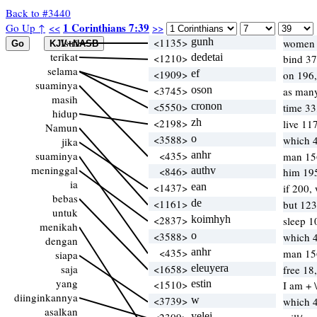
Back to #3440
1 Corinthians 7:39
Go Up ↑
<<
>>
Istri
<1135>
gunh
women 
terikat
<1210>
dedetai
bind 37
selama
<1909>
ef
on 196,
suaminya
<3745>
oson
as many
masih
<5550>
cronon
time 33
hidup
<2198>
zh
live 11
Namun
<3588>
o
which 
jika
suaminya
<435>
anhr
man 15
meninggal
<846>
authv
him 19
ia
<1437>
ean
if 200,
bebas
<1161>
de
but 12
untuk
<2837>
koimhyh
sleep 1
menikah
<3588>
o
which 
dengan
<435>
anhr
man 15
siapa
saja
<1658>
eleuyera
free 18
yang
<1510>
estin
I am + 
diinginkannya
<3739>
w
which 
asalkan
yelei