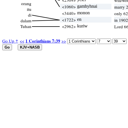
<2309>
will/wo
orang
<1060>
gamhyhnai
marry 2
itu
<3440>
monon
only 62
di
<1722>
en
in 190
dalam
Tuhan
<2962>
kuriw
Lord 66
1 Corinthians 7:39
Go Up ↑
<<
>>