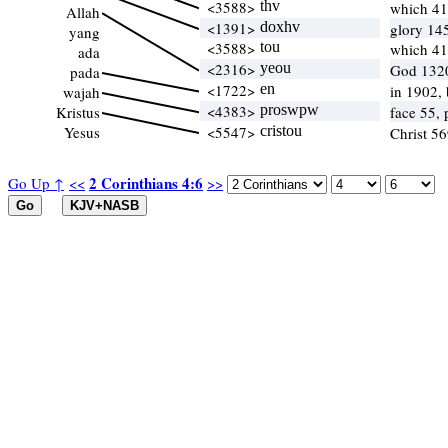
<3588>
thv
which 4
Allah
<1391>
doxhv
glory 14
yang
<3588>
tou
which 4
ada
<2316>
yeou
God 132
pada
<1722>
en
in 1902,
wajah
<4383>
proswpw
Kristus
face 55,
Yesus
<5547>
cristou
Christ 5
2 Corinthians 4:6
Go Up ↑
<<
>>