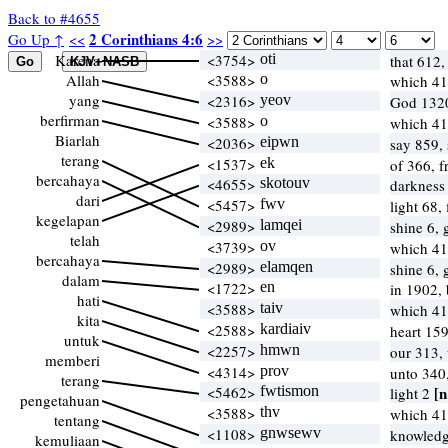
Back to #4655
2 Corinthians 4:6
Go Up ↑
<<
>>
Karena
<3754>
oti
that 612,
Allah
<3588>
o
which 4
yang
<2316>
yeov
God 132
berfirman
<3588>
o
which 4
Biarlah
<2036>
eipwn
say 859,
terang
<1537>
ek
of 366, 
bercahaya
<4655>
skotouv
darkness
dari
<5457>
fwv
light 68, 
kegelapan
<2989>
lamqei
shine 6, 
telah
<3739>
ov
which 4
bercahaya
<2989>
elamqen
shine 6, 
dalam
<1722>
en
in 1902,
hati
<3588>
taiv
which 4
kita
<2588>
kardiaiv
heart 159
untuk
<2257>
hmwn
our 313,
memberi
<4314>
prov
unto 340
terang
<5462>
fwtismon
[n
light 2
pengetahuan
<3588>
thv
which 4
tentang
<1108>
gnwsewv
knowledg
kemuliaan