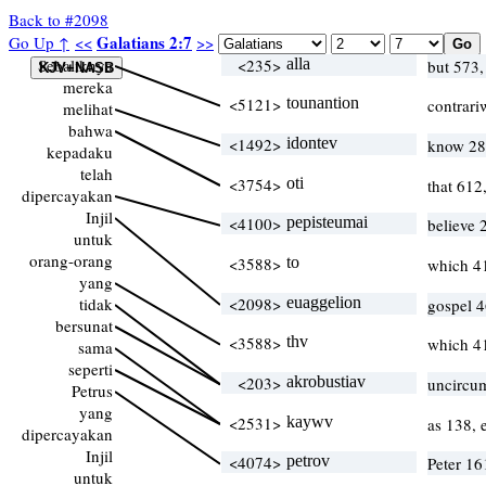
Back to #2098
Galatians 2:7
Go Up ↑
<<
>>
Sebaliknya
<235>
alla
but 573,
mereka
<5121>
tounantion
contrari
melihat
bahwa
<1492>
idontev
know 281
kepadaku
telah
<3754>
oti
that 612
dipercayakan
Injil
<4100>
pepisteumai
believe 
untuk
orang-orang
<3588>
to
which 4
yang
tidak
<2098>
euaggelion
gospel 4
bersunat
<3588>
thv
which 4
sama
seperti
<203>
akrobustiav
uncircum
Petrus
yang
<2531>
kaywv
as 138, 
dipercayakan
Injil
<4074>
petrov
Peter 16
untuk