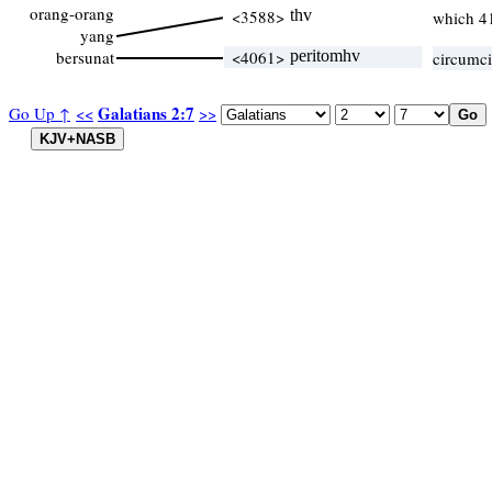
orang-orang
<3588>
thv
which 4
yang
bersunat
<4061>
peritomhv
circumci
Galatians 2:7
Go Up ↑
<<
>>