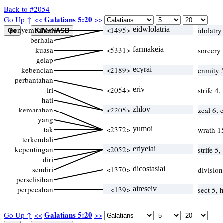
Back to #2054
Galatians 5:20
Go Up ↑
<<
>>
penyembahan
<1495>
eidwlolatria
idolatr
berhala
kuasa
<5331>
farmakeia
sorcery 
gelap
kebencian
<2189>
ecyrai
enmity 
perbantahan
iri
<2054>
eriv
strife 4
hati
kemarahan
<2205>
zhlov
zeal 6,
yang
tak
<2372>
yumoi
wrath 15
terkendali
kepentingan
<2052>
eriyeiai
strife 5
diri
sendiri
<1370>
dicostasiai
division
perselisihan
perpecahan
<139>
aireseiv
sect 5, 
Galatians 5:20
Go Up ↑
<<
>>