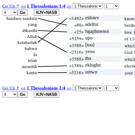
1 Thessalonians 1:4
Go Up ↑
<<
>>
Saudara-saudara
<1492>
eidotev
know 
yang
<80>
adelfoi
breth
dikasihi
<25>
hgaphmenoi
love 
Allah
<5259>
upo
of 11
ketahuilah
<3588>
[tou]
whic
bahwa
<2316>
yeou
God 
Ia
<3588>
thn
whic
telah
<1589>
ekloghn
elect
memilih
kamu
<5216>
umwn
your 
1 Thessalonians 1:4
Go Up ↑
<<
>>