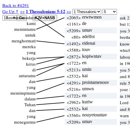
Back to #4291
1 Thessalonians 5:12
Go Up ↑
<<
>>
Saudara-saudara
<2065>
erwtwmen
ask 2
kami
<1161>
de
but 1
memintamu
<5209>
umav
you 3
untuk
<80>
adelfoi
breth
menghormati
<1492>
eidenai
know 
mereka
<3588>
touv
whic
yang
<2872>
kopiwntav
labou
bekerja
<1722>
en
in 19
keras
di
<5213>
umin
you 5
antaramu
<2532>
kai
and 8
dan
<4291>
proistamenouv
rule 
yang
<5216>
umwn
your 
memimpinmu
<1722>
en
in 19
dalam
<2962>
kuriw
Lord 
Tuhan
<2532>
kai
and 8
dan
<3560>
nouyetountav
warn
yang
menegurmu
<5209>
umav
you 3