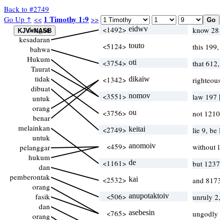
Back to #2749
1 Timothy 1:9
Go Up ↑
<<
>>
dengan
<1492>
eidwv
know 281
kesadaran
<5124>
touto
this 199,
bahwa
Hukum
<3754>
oti
that 612
Taurat
tidak
<1342>
dikaiw
righteou
dibuat
<3551>
nomov
law 197
untuk
orang
<3756>
ou
not 1210
benar
melainkan
<2749>
keitai
lie 9, be
untuk
<459>
anomoiv
without 
pelanggar
hukum
<1161>
de
but 1237
dan
pemberontak
<2532>
kai
and 8173
orang
fasik
<506>
anupotaktoiv
unruly 2
dan
<765>
asebesin
ungodly
orang