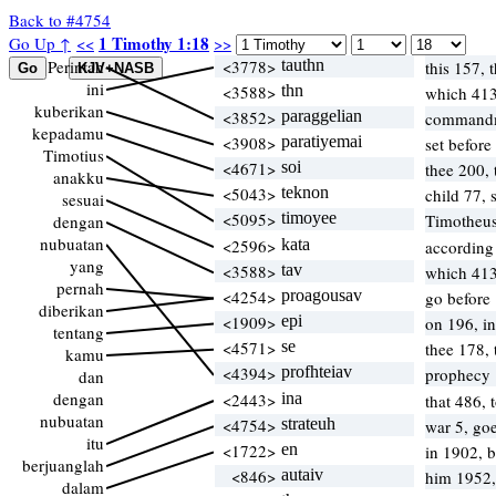
Back to #4754
1 Timothy 1:18
Go Up ↑
<<
>>
Perintah
<3778>
tauthn
this 157, 
ini
<3588>
thn
which 41
kuberikan
<3852>
paraggelian
commandm
kepadamu
<3908>
paratiyemai
set befor
Timotius
<4671>
soi
thee 200,
anakku
<5043>
teknon
child 77,
sesuai
<5095>
timoyee
Timotheus
dengan
nubuatan
<2596>
kata
according 
yang
<3588>
tav
which 41
pernah
<4254>
proagousav
go before 
diberikan
<1909>
epi
on 196, i
tentang
<4571>
se
thee 178,
kamu
<4394>
profhteiav
prophecy 
dan
dengan
<2443>
ina
that 486, 
nubuatan
<4754>
strateuh
war 5, go
itu
<1722>
en
in 1902, 
berjuanglah
<846>
autaiv
him 1952,
dalam