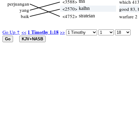
<3588>
thn
which 41
perjuangan
<2570>
kalhn
good 83, 
yang
baik
<4752>
strateian
warfare 2
1 Timothy 1:18
Go Up ↑
<<
>>