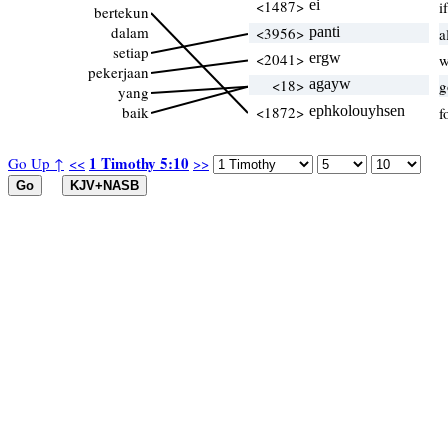
<1487>
ei
i
bertekun
dalam
<3956>
panti
a
setiap
<2041>
ergw
w
pekerjaan
<18>
agayw
g
yang
baik
<1872>
ephkolouyhsen
f
1 Timothy 5:10
Go Up ↑
<<
>>