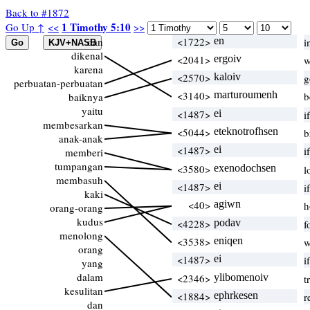
Back to #1872
1 Timothy 5:10
Go Up ↑
<<
>>
dan
<1722>
en
i
dikenal
<2041>
ergoiv
w
karena
<2570>
kaloiv
g
perbuatan-perbuatan
<3140>
marturoumenh
b
baiknya
yaitu
<1487>
ei
i
membesarkan
<5044>
eteknotrofhsen
b
anak-anak
<1487>
ei
i
memberi
tumpangan
<3580>
exenodochsen
l
membasuh
<1487>
ei
i
kaki
<40>
agiwn
h
orang-orang
kudus
<4228>
podav
f
menolong
<3538>
eniqen
w
orang
<1487>
ei
i
yang
dalam
<2346>
ylibomenoiv
t
kesulitan
<1884>
ephrkesen
r
dan