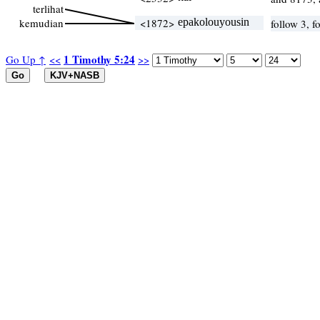
terlihat
kemudian
<1872>
epakolouyousin
follow 3, f
1 Timothy 5:24
Go Up ↑
<<
>>