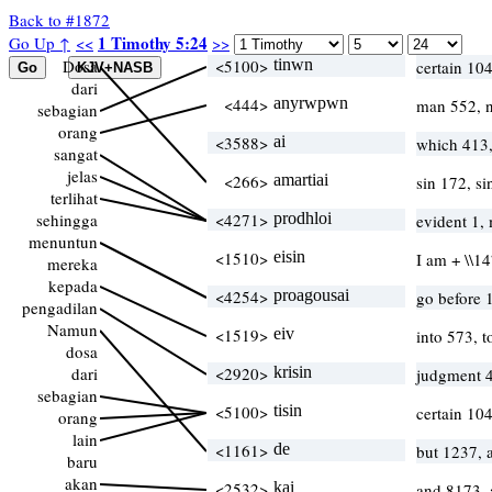
Back to #1872
1 Timothy 5:24
Go Up ↑
<<
>>
Dosa
<5100>
tinwn
certain 10
dari
<444>
anyrwpwn
man 552, n
sebagian
orang
<3588>
ai
which 413
sangat
jelas
<266>
amartiai
sin 172, si
terlihat
sehingga
<4271>
prodhloi
evident 1,
menuntun
<1510>
eisin
I am + \\1
mereka
kepada
<4254>
proagousai
go before 1
pengadilan
Namun
<1519>
eiv
into 573, 
dosa
dari
<2920>
krisin
judgment 
sebagian
<5100>
tisin
certain 10
orang
lain
<1161>
de
but 1237,
baru
akan
<2532>
kai
and 8173, 