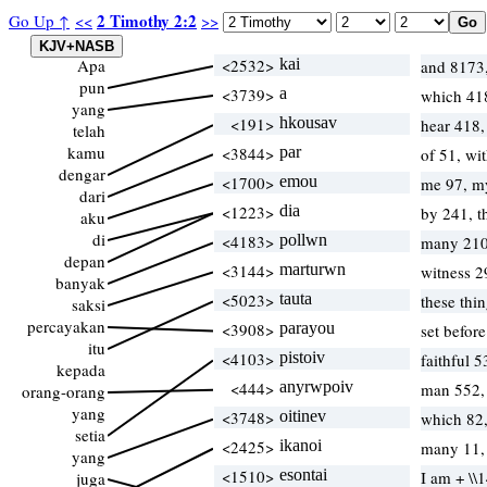
2 Timothy 2:2
Go Up ↑
<<
>>
Apa
<2532>
kai
and 8173
pun
<3739>
a
which 4
yang
<191>
hkousav
hear 418
telah
kamu
<3844>
par
of 51, wi
dengar
<1700>
emou
me 97, m
dari
<1223>
dia
by 241, 
aku
di
<4183>
pollwn
many 21
depan
<3144>
marturwn
witness 2
banyak
<5023>
tauta
these thi
saksi
percayakan
<3908>
parayou
set befor
itu
<4103>
pistoiv
faithful 5
kepada
<444>
anyrwpoiv
man 552, 
orang-orang
yang
<3748>
oitinev
which 82
setia
<2425>
ikanoi
many 11,
yang
<1510>
esontai
I am + \\
juga