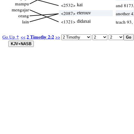
mampu
<2532>
kai
and 8173
mengajar
<2087>
eterouv
another 4
orang
lain
<1321>
didaxai
teach 93,
2 Timothy 2:2
Go Up ↑
<<
>>