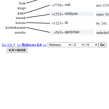
baik
<3756>
ouk
not 121
tetapi
gagal
<1525>
eishlyon
enter 1
masuk
karena
<1223>
di
by 241,
ketidaktaatan
mereka
<543>
apeiyeian
unbelief
Hebrews 4:6
Go Up ↑
<<
>>