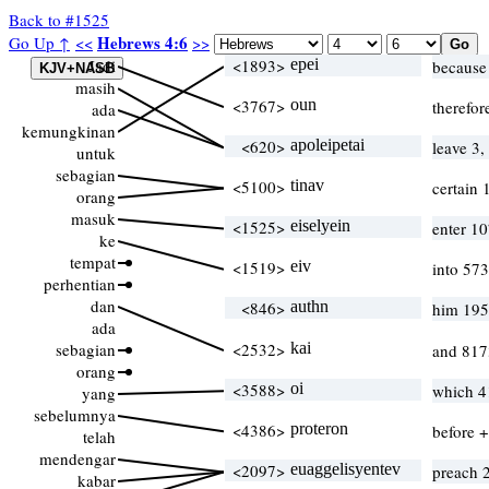
Back to #1525
Hebrews 4:6
Go Up ↑
<<
>>
Jadi
<1893>
epei
because
masih
<3767>
oun
therefo
ada
kemungkinan
<620>
apoleipetai
leave 3
untuk
sebagian
<5100>
tinav
certain
orang
masuk
<1525>
eiselyein
enter 1
ke
tempat
<1519>
eiv
into 573
perhentian
dan
<846>
authn
him 195
ada
sebagian
<2532>
kai
and 817
orang
<3588>
oi
which 4
yang
sebelumnya
<4386>
proteron
before +
telah
mendengar
<2097>
euaggelisyentev
preach 
kabar