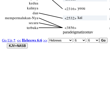
kedua
kalinya
<2316>
yeou
dan
mempermalukan-Nya
<2532>
kai
secara
terbuka
<3856>
paradeigmatizontav
Hebrews 6:6
Go Up ↑
<<
>>