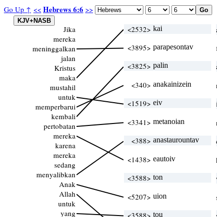
Hebrews 6:6
Go Up ↑
<<
>>
Jika
<2532>
kai
mereka
<3895>
parapesontav
meninggalkan
jalan
<3825>
palin
Kristus
maka
<340>
anakainizein
mustahil
untuk
<1519>
eiv
memperbarui
kembali
<3341>
metanoian
pertobatan
mereka
<388>
anastaurountav
karena
mereka
<1438>
eautoiv
sedang
menyalibkan
<3588>
ton
Anak
Allah
<5207>
uion
untuk
yang
<3588>
tou