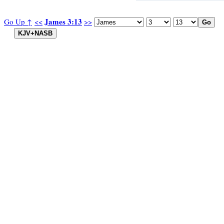
James 3:13
Go Up ↑
<<
>>