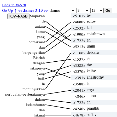
Back to #4678
James 3:13
Go Up ↑
<<
>>
Siapakah
<5101>
tiv
di
<4680>
sofov
antara
<2532>
kai
kamu
<1990>
episthmwn
yang
<1722>
en
berhikmat
<5213>
umin
dan
berpengertian
<1166>
deixatw
Biarlah
<1537>
ek
dengan
<3588>
thv
sikapnya
<2570>
kalhv
yang
<391>
anastrofhv
baik
ia
<3588>
ta
menunjukkan
<2041>
erga
perbuatan-perbuatannya
<846>
autou
dalam
<1722>
en
kelembutan
<4240>
prauthti
dan
hikmat
<4678>
sofiav