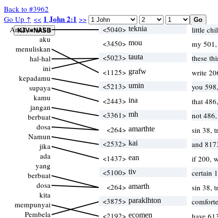
Back to #3962
1 John 2:1
Go Up ↑
<<
>>
Anak-anakku
<5040>
teknia
little ch
aku
<3450>
mou
my 501,
menuliskan
<5023>
tauta
these th
hal-hal
ini
<1125>
grafw
write 20
kepadamu
<5213>
umin
you 598
supaya
kamu
<2443>
ina
that 486
jangan
<3361>
mh
not 486
berbuat
dosa
<264>
amarthte
sin 38, 
Namun
<2532>
kai
and 817
jika
ada
<1437>
ean
if 200, 
yang
<5100>
tiv
certain 
berbuat
dosa
<264>
amarth
sin 38, 
kita
<3875>
paraklhton
comforte
mempunyai
Pembela
<2192>
ecomen
have 61