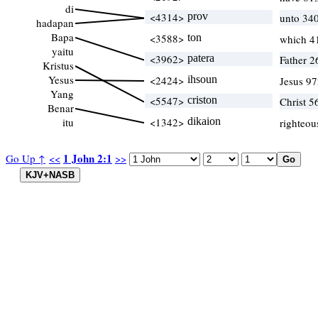
di
<4314>
prov
unto 340
hadapan
Bapa
<3588>
ton
which 4
yaitu
<3962>
patera
Father 2
Kristus
Yesus
<2424>
ihsoun
Jesus 97
Yang
<5547>
criston
Christ 
Benar
itu
<1342>
dikaion
righteou
1 John 2:1
Go Up ↑
<<
>>