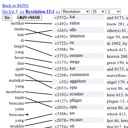
Back to #4592
Revelation 15:1
Go Up ↑
<<
>>
Aku
<2532>
kai
and 8173, 
melihat
<1492>
eidon
know 281, c
tanda
<243>
allo
other(s) 81
lain
<4592>
shmeion
sign 50, mi
di
<1722>
en
in 1902, b
langit
<3588>
tw
which 413,
yang
<3772>
ouranw
heaven 268,
besar
<3173>
mega
great 150, 
dan
ajaib
<2532>
kai
and 8173, 
tujuh
<2298>
yaumaston
marvellous 
malaikat
<32>
aggelouv
angel 179,
yang
<2033>
epta
seven 86, s
membawa
<2192>
econtav
have 613, 
tujuh
<4127>
plhgav
plague 12, 
bencana
<2033>
epta
seven 86, s
yaitu
<3588>
tav
which 413,
bencana
yang
<2078>
escatav
last 46, low
terakhir
<3754>
oti
that 612, f