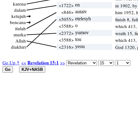
karena
<1722>
en
in 1902, b
dalam
<846>
autaiv
him 1952, 
ketujuh
<5055>
etelesyh
finish 8, ful
bencana
<3588>
o
which 413,
itulah
<2372>
yumov
wrath 15, f
murka
<3588>
tou
which 413,
Allah
diakhiri
<2316>
yeou
God 1320,
Revelation 15:1
Go Up ↑
<<
>>