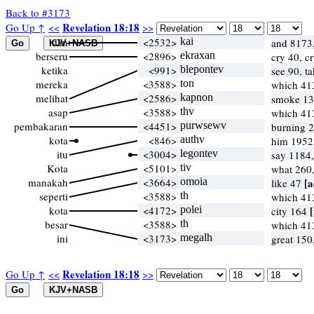
Back to #3173
Revelation 18:18
Go Up ↑
<<
>>
dan
<2532>
kai
and 8173
berseru
<2896>
ekraxan
cry 40, c
ketika
<991>
blepontev
see 90, t
mereka
<3588>
ton
which 41
melihat
<2586>
kapnon
smoke 1
asap
<3588>
thv
which 41
pembakaran
<4451>
purwsewv
burning 2,
kota
<846>
authv
him 1952
itu
<3004>
legontev
say 1184
Kota
<5101>
tiv
what 260
manakah
<3664>
omoia
[a
like 47
seperti
<3588>
th
which 41
kota
<4172>
polei
[
city 164
besar
<3588>
th
which 41
ini
<3173>
megalh
great 150
Revelation 18:18
Go Up ↑
<<
>>