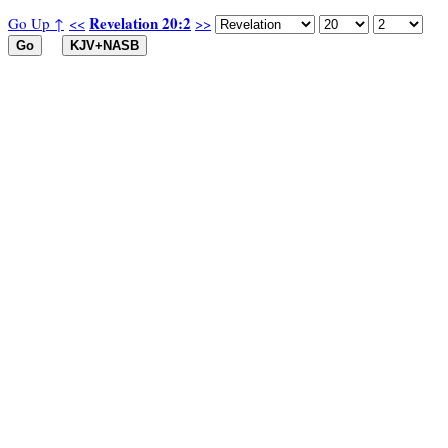
Revelation 20:2
Go Up ↑
<<
>>