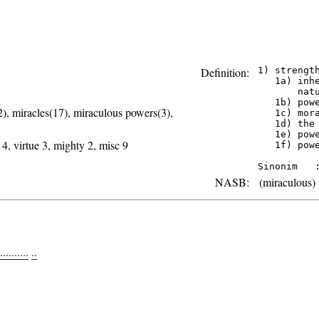
Definition:
 1) strength
    1a) inh
        nat
    1b) powe
2), miracles(17), miraculous powers(3),
    1c) mora
    1d) the
    1e) pow
4, virtue 3, mighty 2, misc 9
    1f) pow
NASB:
(miraculous) p
·
·
·
·
·
·
·
·
·
·
·
·