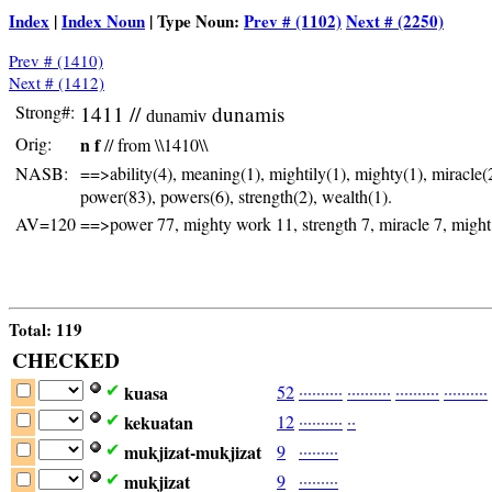
Index
|
Index Noun
| Type Noun:
Prev # (1102)
Next # (2250)
Prev # (1410)
Next # (1412)
Strong#:
1411 //
dunamis
dunamiv
Orig:
n f
// from \\1410\\
NASB:
==>ability(4), meaning(1), mightily(1), mighty(1), miracle(
power(83), powers(6), strength(2), wealth(1).
AV=120
==>power 77, mighty work 11, strength 7, miracle 7, might 
Total: 119
CHECKED
kuasa
52
·
·
·
·
·
·
·
·
·
·
·
·
·
·
·
·
·
·
·
·
·
·
·
·
·
·
·
·
·
·
·
·
·
·
·
·
·
·
·
·
✔
kekuatan
12
·
·
·
·
·
·
·
·
·
·
·
·
✔
mukjizat-mukjizat
9
·
·
·
·
·
·
·
·
·
✔
mukjizat
9
·
·
·
·
·
·
·
·
·
✔