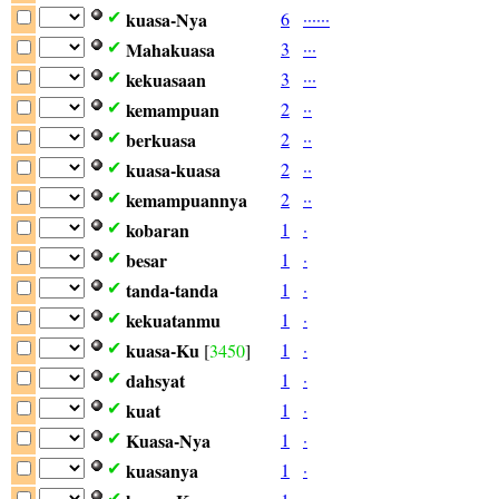
kuasa-Nya
6
·
·
·
·
·
·
✔
Mahakuasa
3
·
·
·
✔
kekuasaan
3
·
·
·
✔
kemampuan
2
·
·
✔
berkuasa
2
·
·
✔
kuasa-kuasa
2
·
·
✔
kemampuannya
2
·
·
✔
kobaran
1
·
✔
besar
1
·
✔
tanda-tanda
1
·
✔
kekuatanmu
1
·
✔
kuasa-Ku
1
·
✔
[
3450
]
dahsyat
1
·
✔
kuat
1
·
✔
Kuasa-Nya
1
·
✔
kuasanya
1
·
✔
✔